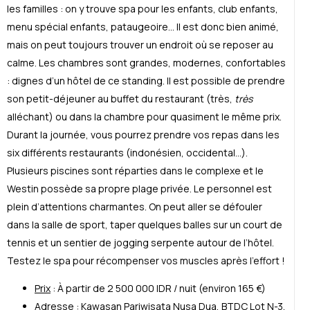
les familles : on y trouve spa pour les enfants, club enfants,
menu sp
é
cial enfants, pataugeoire… Il est donc bien animé,
mais on peut toujours trouver un endroit où se reposer au
calme. Les chambres sont grandes, modernes, confortables
: dignes d’un hôtel de ce standing. Il est possible de prendre
son petit-d
é
jeuner au buffet du restaurant (très,
très
all
é
chant) ou dans la chambre pour quasiment le même prix.
Durant la journ
é
e, vous pourrez prendre vos repas dans les
six diff
é
rents restaurants (indon
é
sien, occidental…).
Plusieurs piscines sont r
é
parties dans le complexe et le
Westin possède sa propre plage priv
é
e. Le personnel est
plein d’attentions charmantes. On peut aller se d
é
fouler
dans la salle de sport, taper quelques balles sur un court de
tennis et un sentier de jogging serpente autour de l’hôtel.
Testez le spa pour r
é
compenser vos muscles après l’effort !
Prix
: À partir de 2 500 000 IDR / nuit (environ 165 €)
Adresse
:
Kawasan Pariwisata Nusa Dua,
BTDC Lot N-3
,