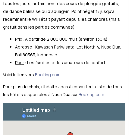
tous les jours, notamment des cours de plong
é
e gratuits,
de danse balinaise ou d’aquagym. Point n
é
gatif : jusqu’à
r
é
cemment le WiFi
é
tait payant depuis les chambres (mais
gratuit dans les parties communes).
Prix
: À partir de 2 000 000 /nuit (environ 130 €)
Adresse
:
Kawasan Pariwisata,
Lot North 4
,
Nusa Dua,
Bali 80363
, Indonésie
Pour
: Les familles et les amateurs de confort.
Voici le lien vers
Booking.com
.
Pour plus de choix, n’h
é
sitez pas à consulter la liste de tous
les hôtels disponibles à Nusa Dua sur
Booking.com
.