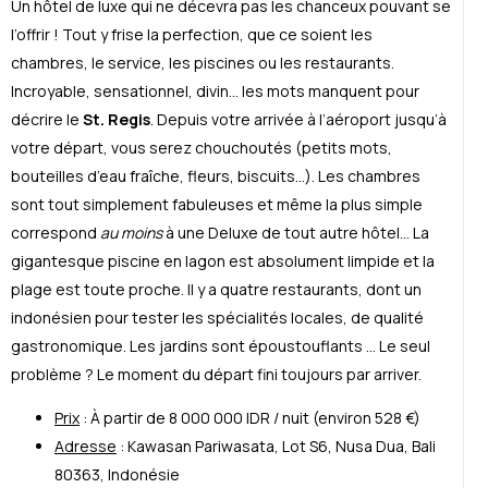
Un hôtel de luxe qui ne d
é
cevra pas les chanceux pouvant se
l’offrir ! Tout y frise la perfection, que ce soient les
chambres, le service, les piscines ou les restaurants.
Incroyable, sensationnel, divin… les mots manquent pour
d
é
crire le
St. Regis
. Depuis votre arriv
é
e à l’a
é
roport jusqu’à
votre d
é
part, vous serez chouchout
é
s (petits mots,
bouteilles d’eau fraîche, fleurs, biscuits…). Les chambres
sont tout simplement fabuleuses et même la plus simple
correspond
au moins
à une Deluxe de tout autre hôtel… La
gigantesque piscine en lagon est absolument limpide et la
plage est toute proche. Il y a quatre restaurants, dont un
indon
é
sien pour tester les sp
é
cialit
é
s locales, de qualit
é
gastronomique. Les jardins sont
é
poustouflants … Le seul
problème ? Le moment du d
é
part fini toujours par arriver.
Prix
: À partir de 8 000 000 IDR / nuit (environ 528 €)
Adresse
:
Kawasan Pariwasata,
Lot S6
,
Nusa Dua, Bali
80363
,
Indonésie