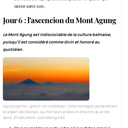
laisse sans voix…
Jour 6 : l’ascencion du Mont Agung
Le Mont Agung est indiscociable de la culture balinaise,
puisqu’il est considéré comme divin et honoré au
quotidien.
Agung signifie « grand » en indonésien. Cette montagne sacrée détient
le respect des Balinais, qui font leurs prières en direction de ce site
sacré.
(Crédit photo : belitrekking.info)