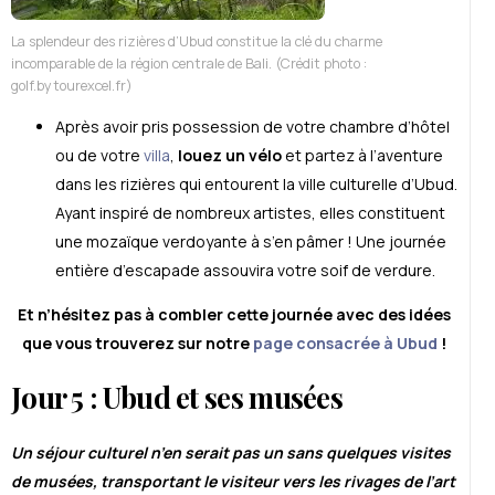
La splendeur des rizières d’Ubud constitue la clé du charme
incomparable de la région centrale de Bali. (Crédit photo :
golf.bytourexcel.fr)
Après avoir pris possession de votre chambre d’hôtel
ou de votre
villa
,
louez un vélo
et partez à l’aventure
dans les rizières qui entourent la ville culturelle d’Ubud.
Ayant inspiré de nombreux artistes, elles constituent
une mozaïque verdoyante à s’en pâmer ! Une journée
entière d’escapade assouvira votre soif de verdure.
Et n’hésitez pas à combler cette journée avec des idées
que vous trouverez sur notre
page consacrée à Ubud
!
Jour 5 : Ubud et ses musées
Un séjour culturel n’en serait pas un sans quelques visites
de musées, transportant le visiteur vers les rivages de l’art