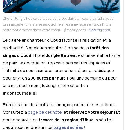
L’hôtel Jungle Retreat à Ubud est situé dans un cadre paradisiaque.
Les images enchanteresses qu’offrent les aménagements de l’hôtel
resteront gravées dans votre esprit !
(Crédit photo :
Booking.com
)
Le
cadre enchanteur
d’Ubud favorise la relaxation et la
spiritualité. A quelques minutes à peine de la
forêt des
singes d’Ubud
, l’hôtel
Jungle Retreat
est un véritable havre
de paix. Sa décoration tropicale, ses vastes espaces et
l’intimité de ses chambres promet un séjour paradisiaque
pour environ
200 euros par nuit
. Pour une semaine ou pour
une nuit seulement, le Jungle Retreat est un
incontournable
!
Bien plus que des mots, les
images
parlent d’elles-mêmes.
Consultez la
page de cet hôtel
et
réservez votre séjour
! Et
pour découvrir les
trésors de la région d’Ubud
, n’hésitez
pas à vous rendre sur nos
pages dédiées
!