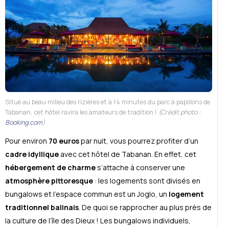
Situé au beau milieu des rizières et à 14 minutes du parc à papillons de
Tabanan, cet hôtel ravira les amateurs de tradition !
(Crédit photo :
Booking.com
)
Pour environ
70 euros
par nuit, vous pourrez profiter d’un
cadre idyllique
avec cet hôtel de Tabanan. En effet, cet
hébergement de charme
s’attache à conserver une
atmosphère pittoresque
: les logements sont divisés en
bungalows et l’espace commun est un Joglo, un
logement
traditionnel balinais
. De quoi se rapprocher au plus près de
la culture de l’île des Dieux ! Les bungalows individuels,