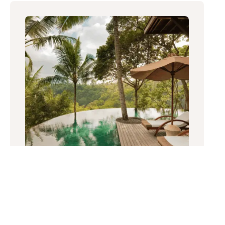
Contact
Ce qu’on adore: les spas de Seminyak
Craquez pour une vraie semaine de détente à
Bali ,
massages
,
spa
et plein de belles surprises.