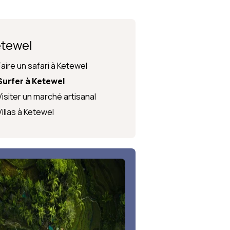
Sports & loisirs
Langue
Environnement
La sécurité à Bali
tewel
Faire un safari à Ketewel
Surfer à Ketewel
Visiter un marché artisanal
Villas à Ketewel