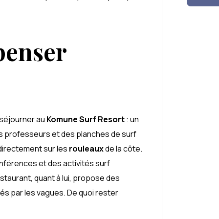
penser
 séjourner au
Komune Surf Resort
: un
es professeurs et des planches de surf
 directement sur les
rouleaux
de la côte.
onférences et des activités surf
estaurant, quant à lui, propose des
ués par les vagues. De quoi rester