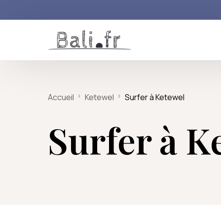
Le Sud de Bali
Itinéraires de rêve
Nos reportages inédits
Le Centre de Bal
Accueil
Ketewel
Surfer à Ketewel
Seminyak
Lune de miel sur l’île des Dieux
N° 1 : Le festival des arts de Ba
Ubud & ses env
Surfer à K
Canggu
Escapade culturelle à Bali
N° 2 : Bali et le surf, une gran
Kuta
L’aventure : de Bali à Komodo
N° 3 : L’odyssée des bébés t
Uluwatu
Voyage découverte de Bali en 2
N° 4 : les couteaux traditionn
Sanur
10 jours à la découverte de l’Indo
N°5 : les animaux du Centre 
Jimbaran
N° 6 : Les cerfs-volants du Bal