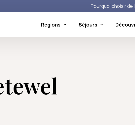
Pourquoi choisir de l
Régions
Séjours
Découvri
i
Le Nord et l’Ouest de Bali
Activités à la carte
L’Est 
li
irons
Pemuteran
Voir toutes les activités
Kete
etewel
de histoire d’amour !
Lovina
Cand
ortues de mer
Balian
Ame
 semaines
els Balinais, entre oeuvres d’art et mysticisme
Tabanan
nésie
de Protection de la Faune Sauvage
i Kite Festival