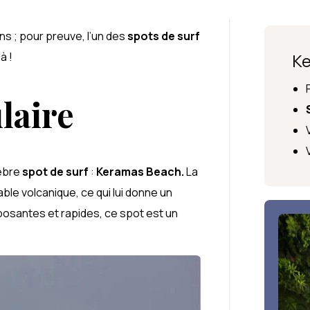
ns ; pour preuve, l’un des
spots de surf
à !
Ke
laire
lèbre
spot de surf
:
Keramas Beach.
La
able volcanique, ce qui lui donne un
osantes et rapides, ce spot est un