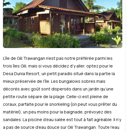
L’île de Gili Trawangan n’est pas notre pr
é
f
é
r
é
e parmi les
trois îles Gili, mais si vous d
é
cidez d’y aller, optez pour le
Desa Dunia Resort, un petit paradis situ
é
dans la partie la
mieux pr
é
serv
é
e de l’île. Les bungalows sobres mais
d
é
cor
é
s avec goût sont dispers
é
s dans un jardin qu’une
petite route s
é
pare de la plage. Celle-ci est pleine de
coraux, parfaite pour le snorkeling (on peut vous prêter du
matériel), un peu moins pour la baignade, prévoyez des
sandales. La piscine d’eau salée est tout à fait agréable. Il n’y
a pas de source d’eau douce sur Gili Trawangan. Toute l’eau