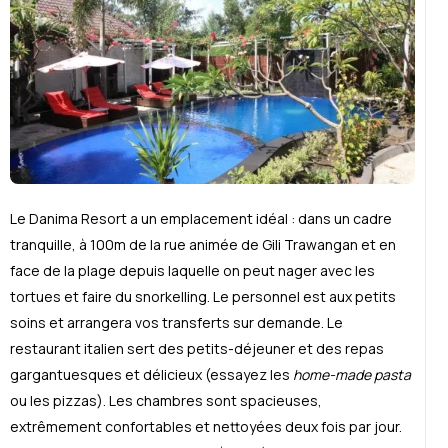
Le Danima Resort a un emplacement id
é
al : dans un cadre
tranquille, à 100m de la rue anim
é
e de Gili Trawangan et en
face de la plage depuis laquelle on peut nager avec les
tortues et faire du snorkelling. Le personnel est aux petits
soins et arrangera vos transferts sur demande. Le
restaurant italien sert des petits-d
é
jeuner et des repas
gargantuesques et d
é
licieux (essayez les
home-made pasta
ou les pizzas). Les chambres sont spacieuses,
extrêmement confortables et nettoy
é
es deux fois par jour.