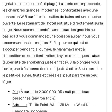
agréables que celles côté plage). La literie est impeccable,
les chambres grandes, modernes, confortables avec une
connexion WiFi parfaite. Les salles de bains ont une douche
ouverte. Le restaurant de l’hôtel est situ
é
directement sur la
plage. Nous sommes tomb
é
s amoureux des gnochis au
basilic ! Si vous commandez une boisson au bar, nous vous
recommandons les mojitos. Enfin, pour ce qui est de
s’occuper pendant la journ
é
e, le Mahamaya met à
disposition de ses clients v
élos, kayaks et masques-tubas
(super site de snorkeling juste en face). Si la plongée vous
tente, une très bonne école est juste à côté. Seul reproche :
le petit-déjeuner, fruits et céréales, peut paraître un peu
léger.
Prix
: À partir de 2 000 000 IDR / nuit pour deux
personnes (environ 143 €)
Adresse
:
Turtle Point,
West Gili Meno
,
West Nusa
Tenggara
,
Indonésie