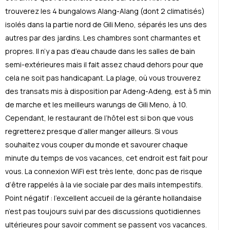
trouverez les 4 bungalows Alang-Alang (dont 2 climatis
é
s)
isol
é
s dans la partie nord de Gili Meno, s
é
par
é
s les uns des
autres par des jardins. Les chambres sont charmantes et
propres. Il n’y a pas d’eau chaude dans les salles de bain
semi-ext
é
rieures mais
il fait assez chaud dehors pour que
cela ne soit pas handicapant.
La plage, où vous trouverez
des transats mis à disposition par Adeng-Adeng, est à 5 min
de marche et les meilleurs warungs de Gili Meno, à 10.
Cependant, le restaurant de l’hôtel est si bon que vous
regretterez presque d’aller manger ailleurs. Si vous
souhaitez vous couper du monde et savourer chaque
minute du temps de vos vacances, cet endroit est fait pour
vous. La connexion WiFi est très lente, donc pas de risque
d’être rappel
és à la vie sociale par des mails intempestifs.
Point négatif : l’excellent accueil de la gérante hollandaise
n’est pas toujours suivi par des discussions quotidiennes
ultérieures pour savoir comment se passent vos vacances.