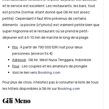
et le service est excellent. Les restaurants, les bars, tout
est proche (normal,
é
tant donn
é
que Gili Air est assez
petite). Cependant il faut être pr
é
venus de certains
é
l
é
ments : la piscine (cf photo) est vraiment petite bien que
super mignonne et le restaurant où se prend le petit-
d
é
jeuner est à 5-10 min de marche le long de la plage.
Prix
: À partir de 790 000 IDR/ nuit pour deux
personnes (environ 54 €)
Adresse
:
Gili Air
,
West Nusa Tenggara
,
Indonésie
Pour
: Les couples et les amateurs de plong
é
e
Voici le lien vers
Booking.com
Pour plus de choix, n’hésitez pas à consulter la liste de tous
les hôtels disponibles à Gili Air sur
Booking.com
G
ili Meno