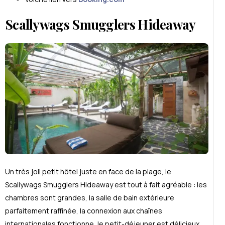
Scallywags Smugglers Hideaway
Un très joli petit hôtel juste en face de la plage, le
Scallywags Smugglers Hideaway est tout à fait agréable : les
chambres sont grandes, la salle de bain ext
é
rieure
parfaitement raffinée, la connexion aux chaînes
internationales fonctionne, le petit-d
é
jeuner est d
é
licieux