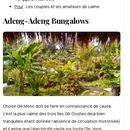
Pour
: Les couples et les amateurs de calme
Adeng-Adeng Bungalows
Choisir Gili Meno doit se faire en connaissance de cause
,
c’est la plus calme des trois îles Gili (toutes d
é
j
à
bien
tranquilles
é
tant donn
é
e l’absence de circulation motoris
é
e)
et il arrive que l’
é
lectricit
é
saute sur toute l’île. Vous