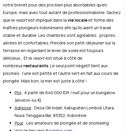
votre brevet pour des prix bien plus abordables qu’en
Europe, mais avec tout autant de professionnalisme. Sachez
que le
resort
est impliqu
é
dans la
vie locale
et forme des
maîtres plongeurs indonésiens afin qu’ils aient un travail
stable et durable. Les chambres sont agréables : propres,
aérées et confortables. Prendre son petit-déjeuner sur la
terrasse en regardant le lever de soleil est toujours
délicieux… Et le
resort
est situé à côté de
nombreux
restaurants
. Le seul point n
é
gatif tient aux
piscines : l’une est petite et l’autre sert en fait aux cours de
plong
é
e. Mais bon, la mer est juste à côt
é
!
Prix
: À partir de 640 000 IDR / nuit pour un bungalow
(environ 44 €)
Adresse
: Desa Gili indah, Kabupaten Lombok Utara,
Nusa Tenggara Bar, 83352, Indonésie
Pour
: Les amateurs de plong
é
e et de snorkeling
Voici le lien vers
Booking.com