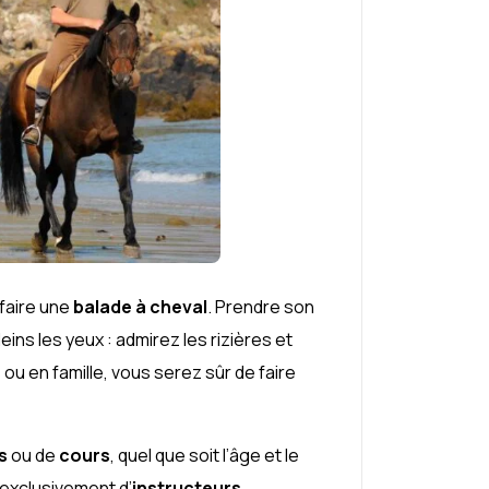
 faire une
balade à cheval
. Prendre son
ins les yeux : admirez les rizières et
u en famille, vous serez sûr de faire
s
ou de
cours
, quel que soit l’âge et le
 exclusivement d’
instructeurs