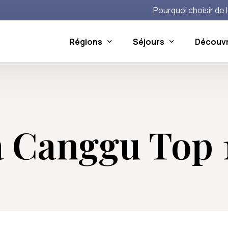
Pourquoi choisir de l
Régions
Séjours
Découvri
i
Le Nord et l’Ouest de Bali
Activités à la carte
L’Est 
li
irons
Pemuteran
Voir toutes les activités
Kete
à Canggu Top 
de histoire d’amour !
Lovina
Cand
ortues de mer
Balian
Ame
 semaines
els Balinais, entre oeuvres d’art et mysticisme
Tabanan
nésie
de Protection de la Faune Sauvage
i Kite Festival