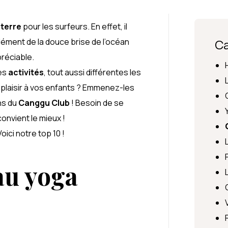
 terre
pour les surfeurs. En effet, il
mplément de la douce brise de l’océan
C
préciable.
res
activités
, tout aussi différentes les
 plaisir à vos enfants ? Emmenez-les
ns du
Canggu Club
! Besoin de se
convient le mieux !
ici notre top 10 !
au yoga