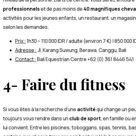
professionnels
et de pas moins de
40 magnifiques chev
activités pour les jeunes enfants, un restaurant, un magas
selon les demandes.
Prix :
1h30 – 110 000 IDR / adulte (environ 7 €) | 850 000 I
Adresse :
Jl. Karang Suwung, Berawa, Canggu, Bali
Contact :
Bali Equestrian Centre +62 (0) 361 8446 541
4- Faire du fitness
Si vous êtes à la recherche d’une
activité
qui change un peu
toujours vous rendre dans un
club de sport
, en famille ou 
lui convient. Entre les piscines, toboggans, spas, tennis, ba