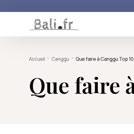
Le Sud de Bali
Itinéraires de rêve
Nos reportages inédits
Le Centre de Bal
Accueil
Canggu
Que faire à Canggu Top 10
Seminyak
Lune de miel sur l’île des Dieux
N° 1 : Le festival des arts de Ba
Ubud & ses env
Que faire 
Canggu
Escapade culturelle à Bali
N° 2 : Bali et le surf, une gran
Kuta
L’aventure : de Bali à Komodo
N° 3 : L’odyssée des bébés t
Uluwatu
Voyage découverte de Bali en 2
N° 4 : les couteaux traditionn
Sanur
10 jours à la découverte de l’Indo
N°5 : les animaux du Centre 
Jimbaran
N° 6 : Les cerfs-volants du Bal