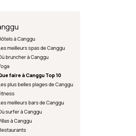
Sports & loisirs
Langue
Environnement
La sécurité à Bali
anggu
Hôtels à Canggu
Les meilleurs spas de Canggu
Où bruncher à Canggu
Yoga
Que faire à Canggu Top 10
Les plus belles plages de Canggu
Fitness
Les meilleurs bars de Canggu
Où surfer à Canggu
Villas à Canggu
Restaurants