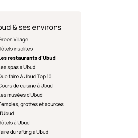
Sports & loisirs
Langue
Environnement
La sécurité à Bali
ud & ses environs
Green Village
Hôtels insolites
Les restaurants d'Ubud
Les spas à Ubud
Que faire à Ubud Top 10
Cours de cuisine à Ubud
Les musées d'Ubud
Temples, grottes et sources
d'Ubud
Hôtels à Ubud
Faire du rafting à Ubud