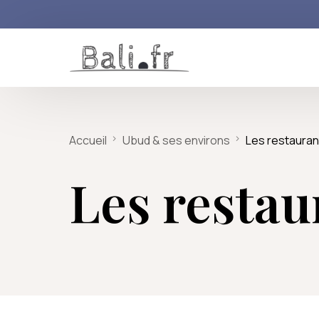
Le Sud de Bali
Itinéraires de rêve
Nos reportages inédits
Le Centre de Bal
Accueil
Ubud & ses environs
Les restauran
Seminyak
Lune de miel sur l’île des Dieux
N° 1 : Le festival des arts de Ba
Ubud & ses env
Les restau
Canggu
Escapade culturelle à Bali
N° 2 : Bali et le surf, une gran
Kuta
L’aventure : de Bali à Komodo
N° 3 : L’odyssée des bébés t
Uluwatu
Voyage découverte de Bali en 2
N° 4 : les couteaux traditionn
Sanur
10 jours à la découverte de l’Indo
N°5 : les animaux du Centre 
Jimbaran
N° 6 : Les cerfs-volants du Bal