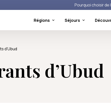
Pourquoi choisir de l
Régions
Séjours
Découvri
i
Le Nord et l’Ouest de Bali
Activités à la carte
L’Est 
ts d’Ubud
li
irons
Pemuteran
Voir toutes les activités
Kete
rants d’Ubud
de histoire d’amour !
Lovina
Cand
ortues de mer
Balian
Ame
 semaines
els Balinais, entre oeuvres d’art et mysticisme
Tabanan
nésie
de Protection de la Faune Sauvage
i Kite Festival