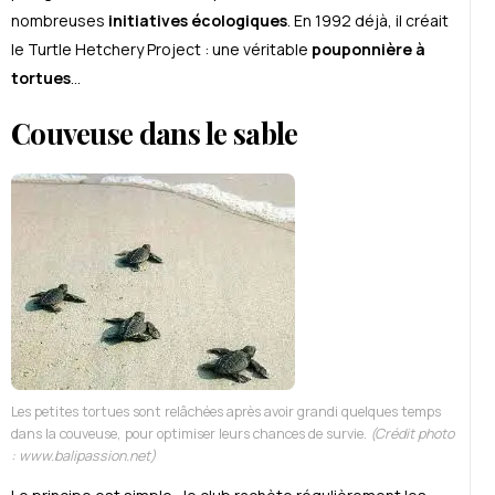
nombreuses
initiatives écologiques
. En 1992 déjà, il créait
le Turtle Hetchery Project : une véritable
pouponnière à
tortues
…
Couveuse dans le sable
Les petites tortues sont relâchées après avoir grandi quelques temps
dans la couveuse, pour optimiser leurs chances de survie.
(Crédit photo
: www.balipassion.net)